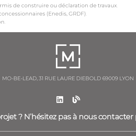
ermis de construire ou déclaration de travaux.
concessionnaires (Enedis, GRDF).
on.
MO-BE-LEAD, 31 RUE LAURE DIEBOLD 69009 LYON
ojet ? N’hésitez pas à nous contacter 