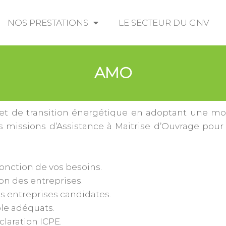
NOS PRESTATIONS
LE SECTEUR DU GNV
AMO
jet de transition énergétique en adoptant une mo
 missions d’Assistance à Maitrise d’Ouvrage pour v
fonction de vos besoins.
ion des entreprises.
es entreprises candidates.
le adéquats.
claration ICPE.