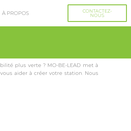
CONTACTEZ-
À PROPOS
NOUS
bilité plus verte ? MO-BE-LEAD met à
ous aider à créer votre station. Nous